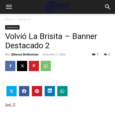
Inicio
Gobierno
Gobierno
Volvió La Brisita – Banner
Destacado 2
Por
25horas DeNoticias
-
diciembre 1, 2024
7
0
[ad_1]