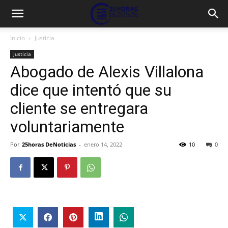
Inicio
Justicia
Justicia
Abogado de Alexis Villalona
dice que intentó que su
cliente se entregara
voluntariamente
Por
25horas DeNoticias
-
enero 14, 2022
10
0