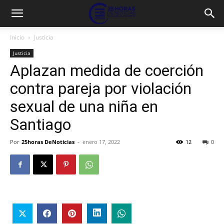
Inicio
Justicia
Justicia
Aplazan medida de coerción
contra pareja por violación
sexual de una niña en
Santiago
Por
25horas DeNoticias
-
enero 17, 2022
12
0