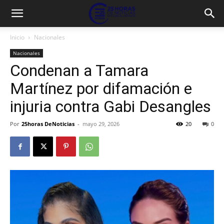
Inicio
Nacionales
Nacionales
Condenan a Tamara
Martínez por difamación e
injuria contra Gabi Desangles
Por
25horas DeNoticias
-
mayo 29, 2026
20
0