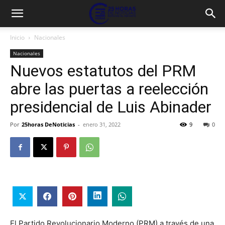
Inicio
Nacionales
Nacionales
Nuevos estatutos del PRM
abre las puertas a reelección
presidencial de Luis Abinader
Por
25horas DeNoticias
-
enero 31, 2022
9
0
El Partido Revolucionario Moderno (PRM) a través de una