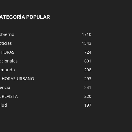
ATEGORÍA POPULAR
obierno
1710
ticias
1543
5HORAS
724
acionales
601
l mundo
298
5 HORAS URBANO
293
encia
241
A REVISTA
220
alud
197