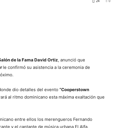
24
0
Salón de la Fama David Ortiz
, anunció que
er
le confirmó su asistencia a la ceremonia de
róximo.
 donde dio detalles del evento
“Cooperstown
rá al ritmo dominicano esta máxima exaltación que
minicano entre ellos los merengueros Fernando
rante y el cantante de música urbana El Alfa.