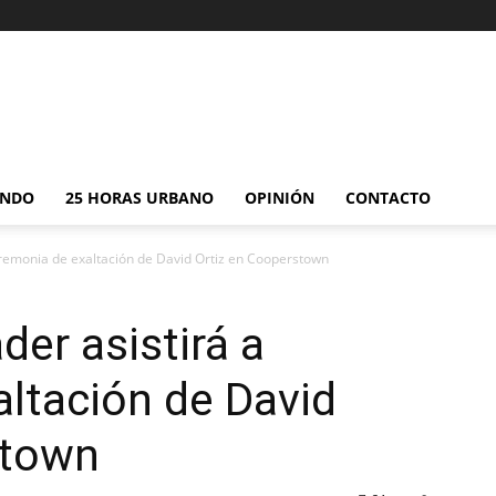
NDO
25 HORAS URBANO
OPINIÓN
CONTACTO
eremonia de exaltación de David Ortiz en Cooperstown
der asistirá a
ltación de David
stown