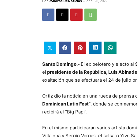
Por
25horas DeNoticias
-
abril 26, 2022
Santo Domingo.-
El ex pelotero y electo al
el
presidente de la República, Luis Abinad
exaltación que se efectuará el 24 de julio p
Ortiz dio la noticia en una rueda de prensa
Dominican Latin Fest”
, donde se conmemora
recibirá el “Big Papi”.
En el mismo participarán varios artista do
Villalona y Sergio Vargas, el salsaro Yiyo Sa