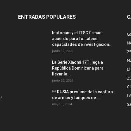
ENTRADAS POPULARES
C
Inafocam y el ITSC firman
G
acuerdo para fortalecer
No
capacidades de investigación...
junio 12, 2026
2
N
La Serie Xiaomi 17T llega a
República Dominicana para
E
llevar la...
2
junio 26, 2026
Ci
🚨 RUSIA presume de la captura
L
!
de armas y tanques de...
S
mayo 5, 2024