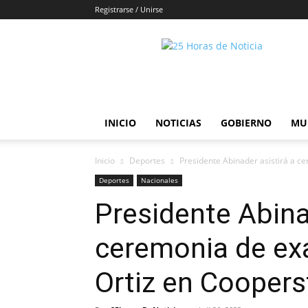
Registrarse / Unirse
25horasdenoticias
INICIO
NOTICIAS
GOBIERNO
MU
Inicio
Deportes
Presidente Abinader asistirá a c
Deportes
Nacionales
Presidente Abina
ceremonia de exa
Ortiz en Cooper