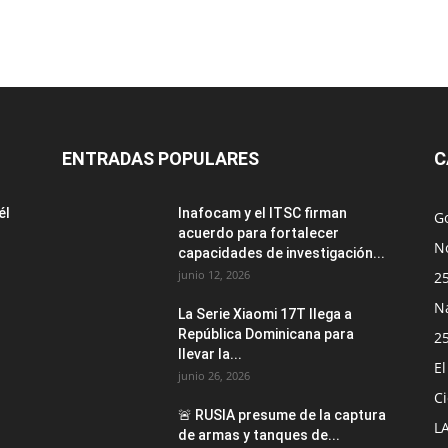
ENTRADAS POPULARES
C
él
Inafocam y el ITSC firman
G
acuerdo para fortalecer
No
capacidades de investigación...
junio 12, 2026
2
N
La Serie Xiaomi 17T llega a
República Dominicana para
2
llevar la...
E
junio 26, 2026
Ci
🚨 RUSIA presume de la captura
L
de armas y tanques de...