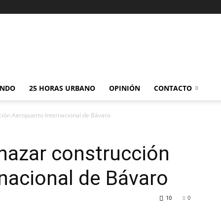
NDO
25 HORAS URBANO
OPINIÓN
CONTACTO
ción Aeropuerto Internacional de Bávaro
hazar construcción
nacional de Bávaro
10
0