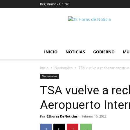
Registrarse / Unirse
25horasdenoticias
INICIO
NOTICIAS
GOBIERNO
MU
Inicio
Nacionales
TSA vuelve a rechazar construc
Nacionales
TSA vuelve a rec
Aeropuerto Inter
Por
25horas DeNoticias
-
febrero 10, 2022