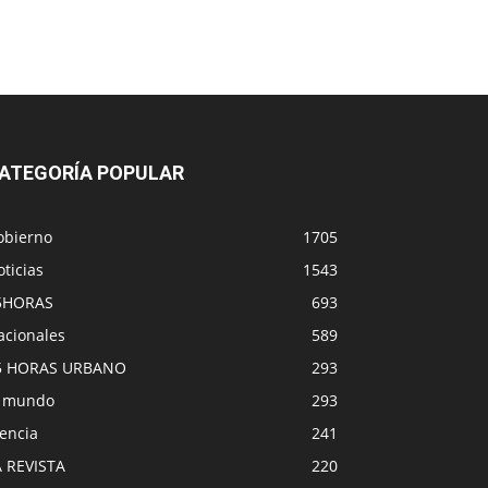
ATEGORÍA POPULAR
obierno
1705
ticias
1543
5HORAS
693
acionales
589
5 HORAS URBANO
293
l mundo
293
encia
241
A REVISTA
220