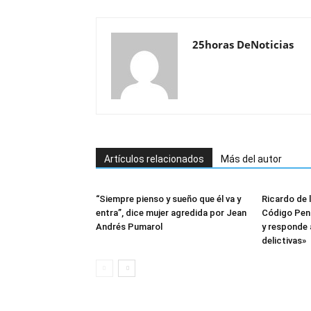
25horas DeNoticias
Artículos relacionados
Más del autor
“Siempre pienso y sueño que él va y
Ricardo de 
entra”, dice mujer agredida por Jean
Código Penal
Andrés Pumarol
y responde 
delictivas»