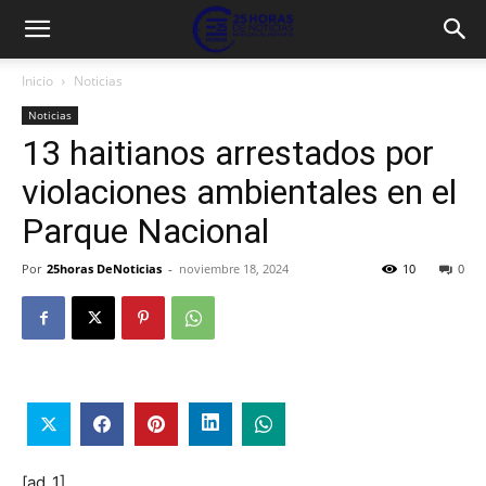
Inicio
Noticias
Noticias
13 haitianos arrestados por
violaciones ambientales en el
Parque Nacional
Por
25horas DeNoticias
-
noviembre 18, 2024
10
0
[ad_1]