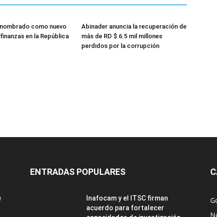
 nombrado como nuevo
Abinader anuncia la recuperación de
finanzas en la República
más de RD $ 6.5 mil millones
perdidos por la corrupción
ENTRADAS POPULARES
C
e
Inafocam y el ITSC firman
G
acuerdo para fortalecer
No