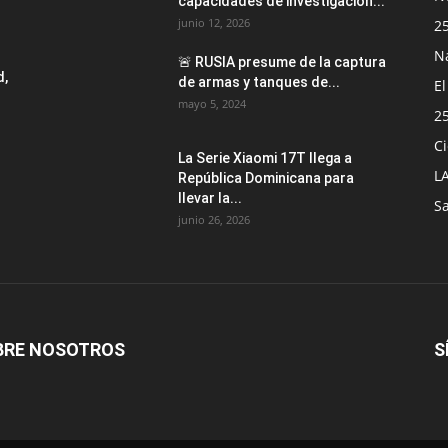
capacidades de investigación...
junio 12, 2026
2
N
🚨 RUSIA presume de la captura
d,
de armas y tanques de...
E
mayo 5, 2024
2
Ci
La Serie Xiaomi 17T llega a
L
República Dominicana para
llevar la...
S
junio 26, 2026
BRE NOSOTROS
S