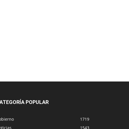
ATEGORÍA POPULAR
obierno
1719
ticias
1543