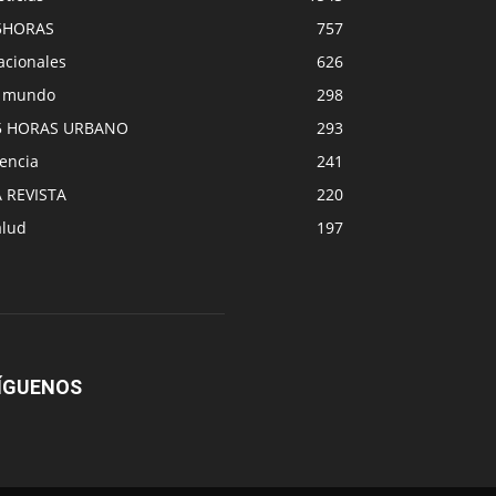
5HORAS
757
acionales
626
l mundo
298
5 HORAS URBANO
293
encia
241
A REVISTA
220
alud
197
ÍGUENOS