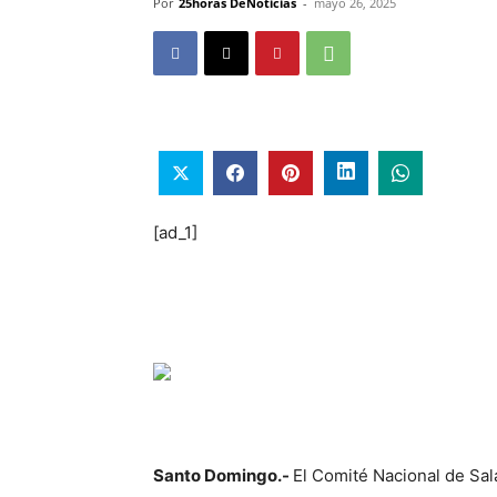
Por
25horas DeNoticias
-
mayo 26, 2025
[ad_1]
Santo Domingo.-
El Comité Nacional de Sa