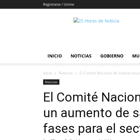
Registrarse / Unirse
25horasdenoticias
INICIO
NOTICIAS
GOBIERNO
MU
Inicio
Noticias
El Comité Nacional de Salario anun
Noticias
El Comité Nacion
un aumento de s
fases para el sec