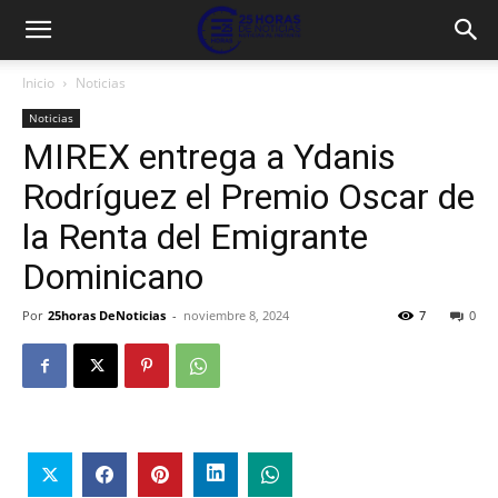
Inicio
Noticias
Noticias
MIREX entrega a Ydanis
Rodríguez el Premio Oscar de
la Renta del Emigrante
Dominicano
Por
25horas DeNoticias
-
noviembre 8, 2024
7
0