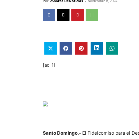
Por
25horas DeNoticias
-
noviembre 8, 2024
[ad_1]
Santo Domingo.-
El Fideicomiso para el De