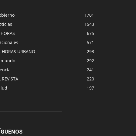
obierno
1701
ticias
1543
5HORAS
675
acionales
571
5 HORAS URBANO
293
l mundo
292
encia
241
A REVISTA
220
alud
197
ÍGUENOS