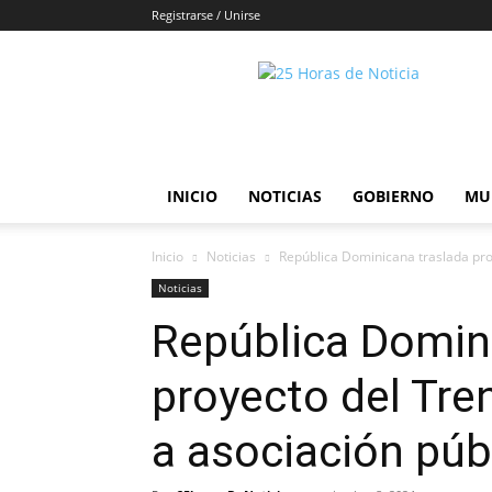
Registrarse / Unirse
25horasdenoticias
INICIO
NOTICIAS
GOBIERNO
MU
Inicio
Noticias
República Dominicana traslada pro
Noticias
República Domin
proyecto del Tr
a asociación púb