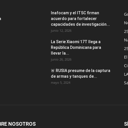
Inafocam y el ITSC firman
G
a
acuerdo para fortalecer
No
capacidades de investigación...
junio 12, 2026
2
N
La Serie Xiaomi 17T llega a
República Dominicana para
2
llevar la...
E
junio 26, 2026
Ci
🚨 RUSIA presume de la captura
L
de armas y tanques de...
S
mayo 5, 2024
BRE NOSOTROS
S