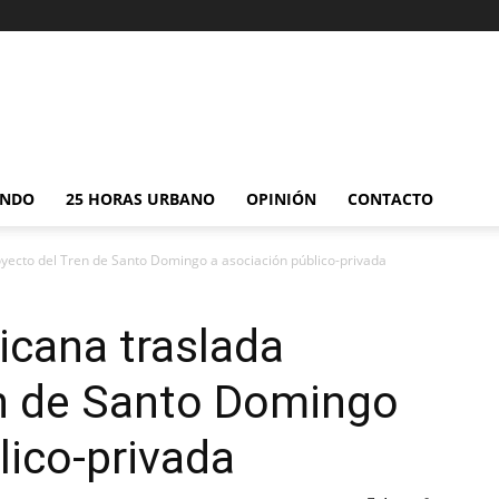
NDO
25 HORAS URBANO
OPINIÓN
CONTACTO
yecto del Tren de Santo Domingo a asociación público-privada
icana traslada
en de Santo Domingo
lico-privada