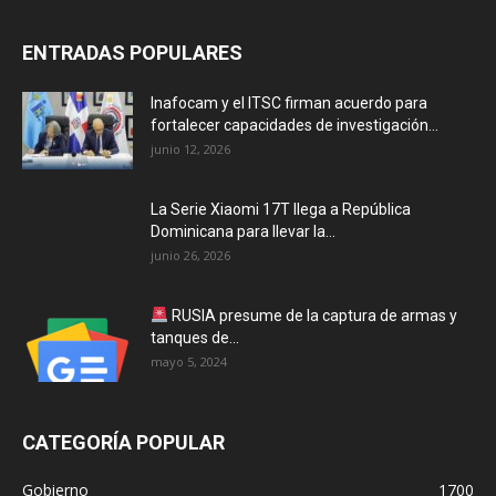
ENTRADAS POPULARES
Inafocam y el ITSC firman acuerdo para
fortalecer capacidades de investigación...
junio 12, 2026
La Serie Xiaomi 17T llega a República
Dominicana para llevar la...
junio 26, 2026
RUSIA presume de la captura de armas y
tanques de...
mayo 5, 2024
CATEGORÍA POPULAR
Gobierno
1700