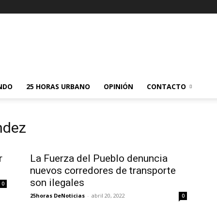
NDO
25 HORAS URBANO
OPINIÓN
CONTACTO
ndez
r
La Fuerza del Pueblo denuncia
nuevos corredores de transporte
son ilegales
0
25horas DeNoticias
-
abril 20, 2022
0