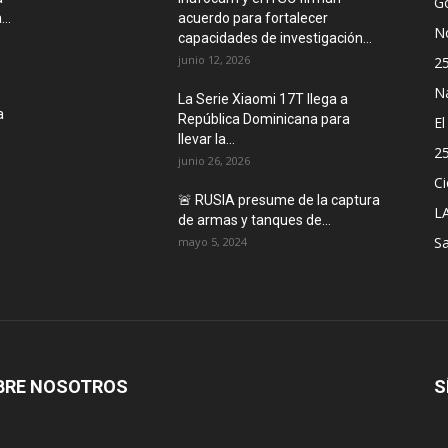
G
..
acuerdo para fortalecer
No
capacidades de investigación...
junio 12, 2026
2
N
La Serie Xiaomi 17T llega a
a
República Dominicana para
E
llevar la...
2
junio 26, 2026
Ci
🚨 RUSIA presume de la captura
L
de armas y tanques de...
Sa
mayo 5, 2024
BRE NOSOTROS
S