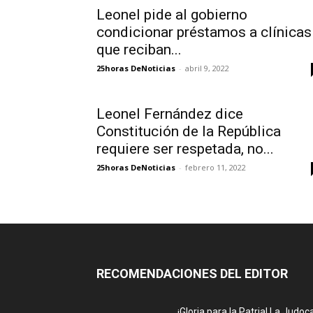
Leonel pide al gobierno
condicionar préstamos a clínicas
que reciban...
25horas DeNoticias
-
abril 9, 2022
Leonel Fernández dice
Constitución de la República
requiere ser respetada, no...
25horas DeNoticias
-
febrero 11, 2022
RECOMENDACIONES DEL EDITOR
¡Gloria para la Patria! La Judoc