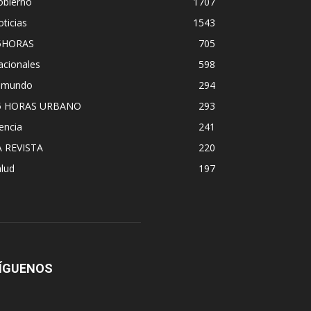
obierno
1707
ticias
1543
5HORAS
705
acionales
598
l mundo
294
5 HORAS URBANO
293
encia
241
A REVISTA
220
lud
197
ÍGUENOS