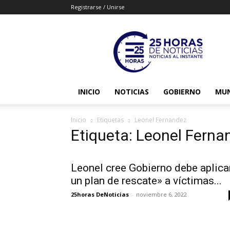
Registrarse / Unirse
25horasdenoticias
INICIO
NOTICIAS
GOBIERNO
MU
Inicio
Etiquetas
Leonel Fernandez
Etiqueta: Leonel Ferna
Leonel cree Gobierno debe aplica
un plan de rescate» a víctimas...
25horas DeNoticias
-
noviembre 6, 2022