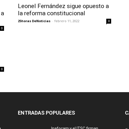
Leonel Fernández sigue opuesto a
 a
la reforma constitucional
25horas DeNoticias
-
febrero 11, 2022
0
0
0
ENTRADAS POPULARES
C
a
Inafocam y el ITSC firman