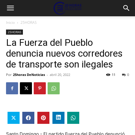
Inicio
25HORAS
25HORAS
La Fuerza del Pueblo
denuncia nuevos corredores
de transporte son ilegales
Por
25horas DeNoticias
-
abril 20, 2022
11
0
Santo Domingo.- El partido Fuerza del Pueblo denunció