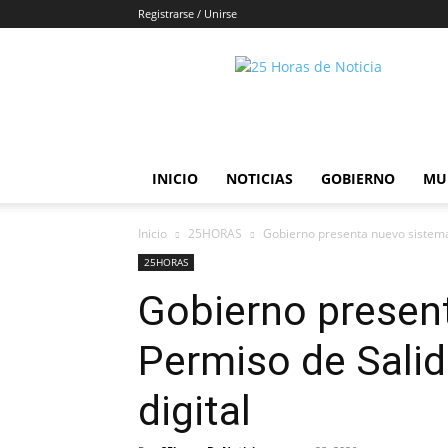
Registrarse / Unirse
25horasdenoticias
INICIO
NOTICIAS
GOBIERNO
MU
Inicio
25HORAS
Gobierno presenta nuevo sistema
25HORAS
Gobierno presen
Permiso de Sali
digital