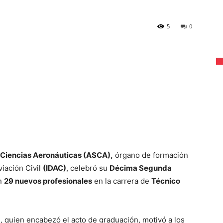
5
0
 Ciencias Aeronáuticas (ASCA),
órgano de formación
viación Civil
(IDAC)
, celebró su
Décima Segunda
on
29 nuevos profesionales
en la carrera de
Técnico
z
, quien encabezó el acto de graduación, motivó a los