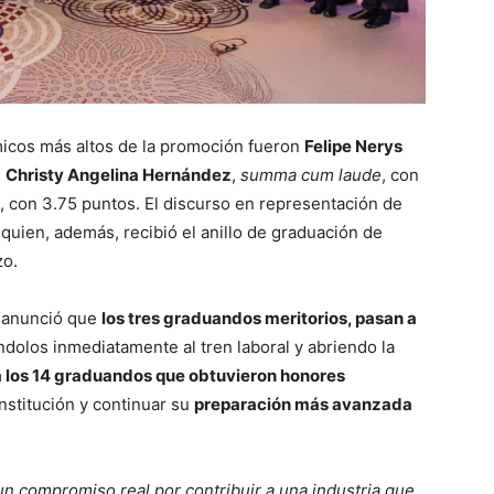
micos más altos de la promoción fueron
Felipe Nerys
Christy Angelina Hernández
,
summa cum laude
, con
, con 3.75 puntos. El discurso en representación de
quien, además, recibió el anillo de graduación de
zo.
, anunció que
los tres graduandos meritorios, pasan a
dolos inmediatamente al tren laboral y abriendo la
a los 14 graduandos que obtuvieron honores
institución y continuar su
preparación más avanzada
n compromiso real por contribuir a una industria que