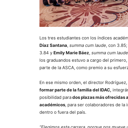
Los tres estudiantes con los índices acadé
Díaz Santana
,
summa cum laude
, con 3.85;
3.84 y
Emily Marie Báez
,
summa cum laude
los graduandos estuvo a cargo del primero, 
parte de la ASCA, como premio a su esfuer
En ese mismo orden, el director Rodríguez
formar parte de la familia del IDAC,
integrán
posibilidad para
dos plazas más ofrecidas 
académicos
, para ser colaboradores de la 
dentro o fuera del país.
“Elegimos esta carrera, porque nos mueve u