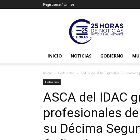
Registrarse / Unirse
25horasdenoticias
INICIO
NOTICIAS
GOBIERNO
MU
Inicio
Gobierno
ASCA del IDAC gradúa 29 nuevos pro
Gobierno
ASCA del IDAC g
profesionales de 
su Décima Segu