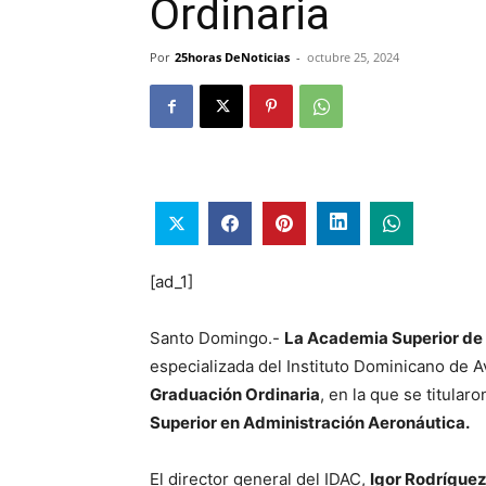
Ordinaria
Por
25horas DeNoticias
-
octubre 25, 2024
[ad_1]
Santo Domingo.-
La Academia Superior de
especializada del Instituto Dominicano de A
Graduación Ordinaria
, en la que se titular
Superior en Administración Aeronáutica.
El director general del IDAC,
Igor Rodrígue