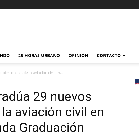
NDO
25 HORAS URBANO
OPINIÓN
CONTACTO
fesionales de la aviación civil en...
radúa 29 nuevos
la aviación civil en
nda Graduación