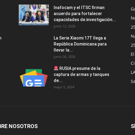
Inafocam y el ITSC firman
G
acuerdo para fortalecer
No
capacidades de investigación...
junio 12, 2026
2
N
n
La Serie Xiaomi 17T llega a
República Dominicana para
2
llevar la...
E
junio 26, 2026
Ci
RUSIA presume de la
L
captura de armas y tanques
de...
S
mayo 5, 2024
BRE NOSOTROS
S