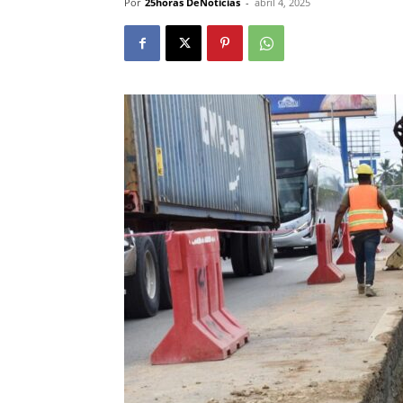
Por
25horas DeNoticias
-
abril 4, 2025