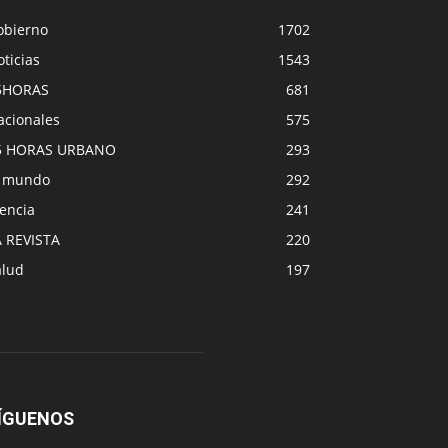
obierno
1702
ticias
1543
5HORAS
681
acionales
575
5 HORAS URBANO
293
l mundo
292
encia
241
A REVISTA
220
alud
197
ÍGUENOS