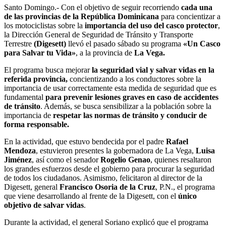
Santo Domingo.- Con el objetivo de seguir recorriendo
cada una
de las provincias de la República Dominicana
para concientizar a
los motociclistas sobre la
importancia del uso del casco protector
,
la Dirección General de Seguridad de Tránsito y Transporte
Terrestre
(Digesett)
llevó el pasado sábado su programa
«Un Casco
para Salvar tu Vida»
, a la provincia de
La Vega.
El programa busca mejorar
la seguridad vial y salvar vidas en la
referida provincia,
concientizando a los conductores sobre la
importancia de usar correctamente esta medida de seguridad que es
fundamental
para prevenir lesiones graves en caso de accidentes
de tránsito
. Además, se busca sensibilizar a la población sobre la
importancia de
respetar las normas de tránsito y conducir de
forma responsable.
En la actividad, que estuvo bendecida por el padre
Rafael
Mendoza
, estuvieron presentes la gobernadora de La Vega,
Luisa
Jiménez
, así como el senador
Rogelio Genao
, quienes resaltaron
los grandes esfuerzos desde el gobierno para procurar la seguridad
de todos los ciudadanos. Asimismo, felicitaron al director de la
Digesett, general
Francisco Osoria de la Cruz
, P.N., el programa
que viene desarrollando al frente de la Digesett, con el
único
objetivo de salvar vidas
.
Durante la actividad, el general Soriano explicó que el programa