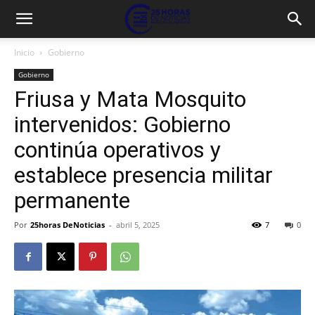
Inicio
Gobierno
Gobierno
Friusa y Mata Mosquito
intervenidos: Gobierno
continúa operativos y
establece presencia militar
permanente
Por
25horas DeNoticias
-
abril 5, 2025
7
0