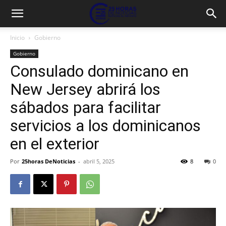
Inicio
Gobierno
Gobierno
Consulado dominicano en
New Jersey abrirá los
sábados para facilitar
servicios a los dominicanos
en el exterior
Por
25horas DeNoticias
-
abril 5, 2025
8
0