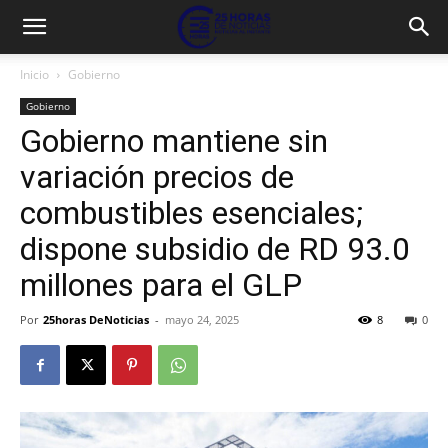
Inicio
Gobierno
Gobierno
Gobierno mantiene sin
variación precios de
combustibles esenciales;
dispone subsidio de RD 93.0
millones para el GLP
Por
25horas DeNoticias
-
mayo 24, 2025
8
0