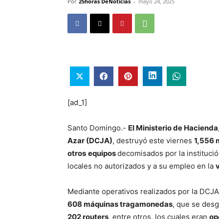
Por
25horas DeNoticias
-
mayo 24, 2025
[ad_1]
Santo Domingo.-
El Ministerio de Hacienda
Azar (DCJA)
, destruyó este viernes
1,556 
otros
equipos
decomisados por la institució
locales no autorizados y a su empleo en la
v
Mediante operativos realizados por la DCJA 
608 máquinas tragamonedas
, que se des
202 routers
, entre otros, los cuales eran
op