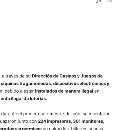
8
0
,
a través de su
Dirección de Casinos y Juegos de
máquinas tragamonedas
,
dispositivos electrónicos y
n, debido a estar
instalados de manera ilegal
en
enta ilegal de loterías.
durante el primer cuatrimestre del año, se incautaron
guazaron junto con
224 impresoras, 301 monitores,
erados sin permisos
en colmados, billares, bancas