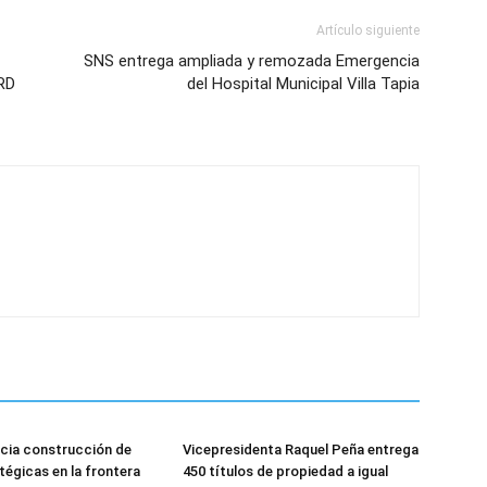
Artículo siguiente
SNS entrega ampliada y remozada Emergencia
 RD
del Hospital Municipal Villa Tapia
icia construcción de
Vicepresidenta Raquel Peña entrega
tégicas en la frontera
450 títulos de propiedad a igual