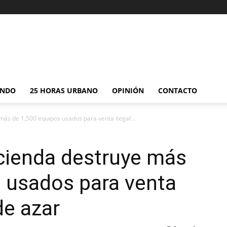
NDO
25 HORAS URBANO
OPINIÓN
CONTACTO
más de 1,500 equipos usados para venta ilegal...
cienda destruye más
 usados para venta
de azar