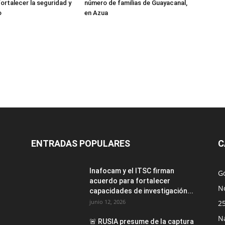
ortalecer la seguridad y
número de familias de Guayacanal,
o
en Azua
ENTRADAS POPULARES
C
Inafocam y el ITSC firman
G
acuerdo para fortalecer
No
capacidades de investigación...
junio 12, 2026
2
N
🚨 RUSIA presume de la captura