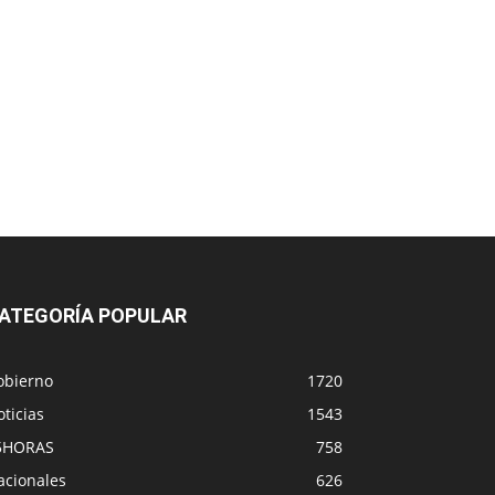
ATEGORÍA POPULAR
obierno
1720
ticias
1543
5HORAS
758
acionales
626