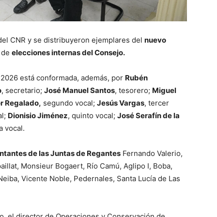
del CNR y se distribuyeron ejemplares del
nuevo
o de
elecciones internas del Consejo.
– 2026 está conformada, además, por
Rubén
o
, secretario;
José Manuel Santos
, tesorero;
Miguel
or Regalado,
segundo vocal;
Jesús Vargas
, tercer
al;
Dionisio Jiménez
, quinto vocal;
José Serafín de la
a vocal.
ntantes de las Juntas de Regantes
Fernando Valerio,
illat, Monsieur Bogaert, Río Camú, Aglipo I, Boba,
Neiba, Vicente Noble, Pedernales, Santa Lucía de Las
vo, el director de Operaciones y Conservación de