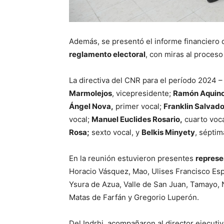
Además, se presentó el informe financiero 
reglamento electoral
, con miras al proces
La directiva del CNR para el período 2024 
Marmolejos
, vicepresidente;
Ramón Aquin
Ángel Nova,
primer vocal;
Franklin Salvad
vocal;
Manuel Euclides Rosario,
cuarto voc
Rosa;
sexto vocal, y
Belkis Minyety
, séptim
En la reunión estuvieron presentes
represe
Horacio Vásquez, Mao, Ulises Francisco Espa
Ysura de Azua, Valle de San Juan, Tamayo, 
Matas de Farfán y Gregorio Luperón.
Del Indrhi, acompañaron al director ejecuti