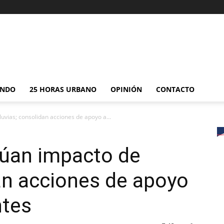
NDO
25 HORAS URBANO
OPINIÓN
CONTACTO
luvias; consolidan acciones de apoyo a...
lúan impacto de
dan acciones de apoyo
ntes