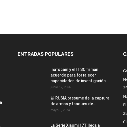
ENTRADAS POPULARES
C
Inafocam y el ITSC firman
G
acuerdo para fortalecer
No
capacidades de investigación...
junio 12, 2026
2
N
🚨 RUSIA presume de la captura
la
de armas y tanques de...
E
mayo 5, 2024
2
Ci
a
La Serie Xiaomi 17T llega a