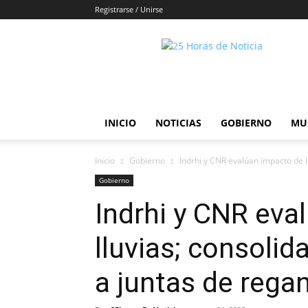
Registrarse / Unirse
25horasdenoticias
INICIO
NOTICIAS
GOBIERNO
MU
Inicio
Gobierno
Indrhi y CNR evalúan impacto de l
Gobierno
Indrhi y CNR eva
lluvias; consoli
a juntas de rega