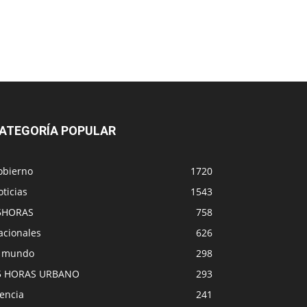
ATEGORÍA POPULAR
obierno
1720
ticias
1543
5HORAS
758
acionales
626
l mundo
298
5 HORAS URBANO
293
encia
241