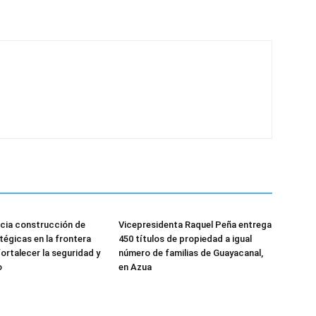
icia construcción de
Vicepresidenta Raquel Peña entrega
tégicas en la frontera
450 títulos de propiedad a igual
ortalecer la seguridad y
número de familias de Guayacanal,
o
en Azua