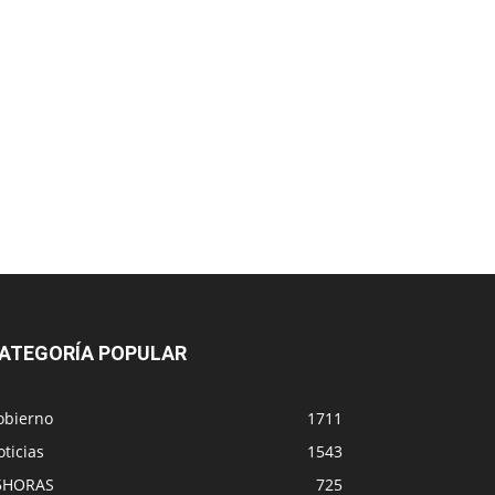
ATEGORÍA POPULAR
obierno
1711
ticias
1543
5HORAS
725