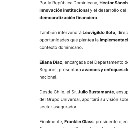
Por la República Dominicana,
Héctor Sánc
innovación institucional
y el desarrollo del
democratización financiera
.
También intervendrá
Leovigildo Soto
, dire
oportunidades que plantea la
implementació
contexto dominicano.
Eliana Díaz
, encargada del Departamento de
Seguros, presentará
avances y enfoques de
nacional.
Desde Chile, el Sr.
Julio Bustamante
, exsu
del Grupo Universal, aportará su visión so
sector asegurador.
Finalmente,
Franklin Glass
, presidente eje