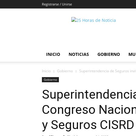
Registrarse / Unirse
25horasdenoticias
INICIO
NOTICIAS
GOBIERNO
MU
Inicio
Gobierno
Superintendencia de Seguros invi
Gobierno
Superintendencia
Congreso Nacion
y Seguros CISRD