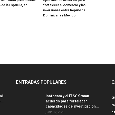
de la Espriella, en
fortalecer el comercio y las
inversiones entre República
Dominicana y México
ENTRADAS POPULARES
C
mil
Inafocam y el ITSC firman
G
...
acuerdo para fortalecer
No
capacidades de investigación...
junio 12, 2026
2