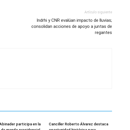
Artículo siguiente
Indrhi y CNR evalúan impacto de lluvias;
consolidan acciones de apoyo a juntas de
regantes
Abinader participa en la
Canciller Roberto Álvarez destaca
 de mando presidencial
oportunidad histórica para