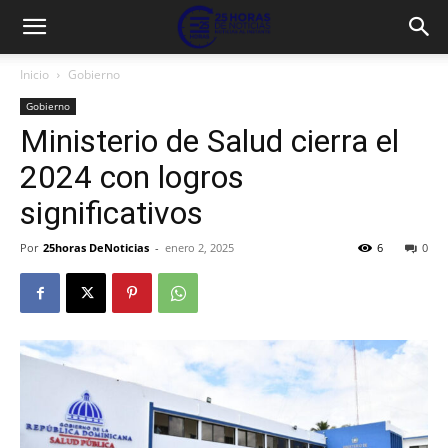
Inicio
Gobierno
Gobierno
Ministerio de Salud cierra el
2024 con logros
significativos
Por
25horas DeNoticias
-
enero 2, 2025
6
0