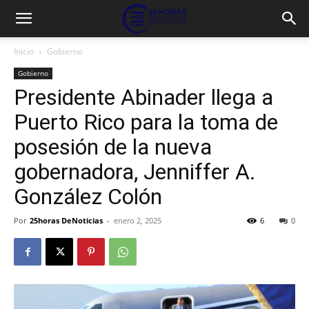
Inicio
Gobierno
Gobierno
Presidente Abinader llega a
Puerto Rico para la toma de
posesión de la nueva
gobernadora, Jenniffer A.
González Colón
Por
25horas DeNoticias
-
enero 2, 2025
6
0