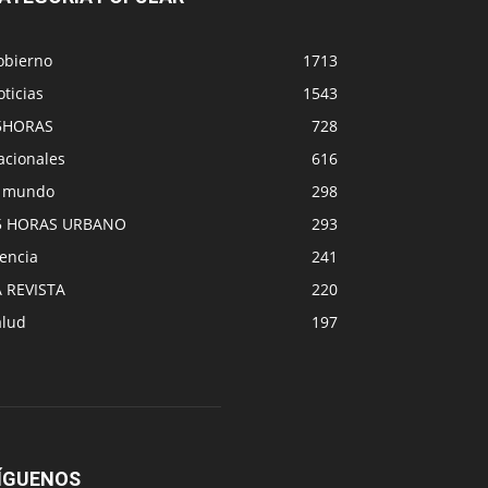
obierno
1713
ticias
1543
5HORAS
728
acionales
616
l mundo
298
5 HORAS URBANO
293
encia
241
A REVISTA
220
alud
197
ÍGUENOS