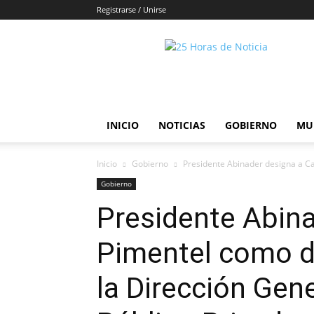
Registrarse / Unirse
25horasdenoticias
INICIO
NOTICIAS
GOBIERNO
MU
Inicio
Gobierno
Presidente Abinader designa a Car
Gobierno
Presidente Abina
Pimentel como di
la Dirección Gene