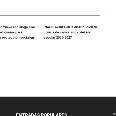
omueve el diálogo con
INABIE avanza en la distribución de
eficiarias para
utilería de cara al inicio del año
la protección social en
escolar 2026-2027
ENTRADAS POPULARES
C