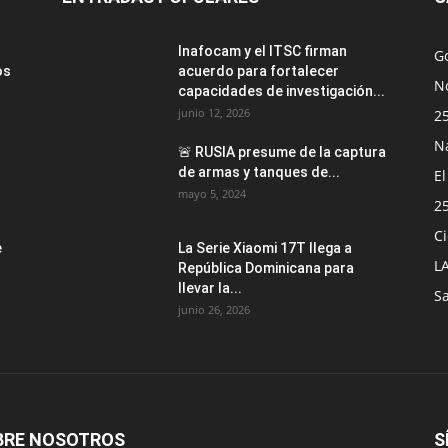
Inafocam y el ITSC firman
G
os
acuerdo para fortalecer
No
capacidades de investigación...
junio 12, 2026
2
N
🚨 RUSIA presume de la captura
de armas y tanques de...
E
mayo 5, 2024
2
Ci
e
La Serie Xiaomi 17T llega a
L
República Dominicana para
llevar la...
S
junio 26, 2026
BRE NOSOTROS
S