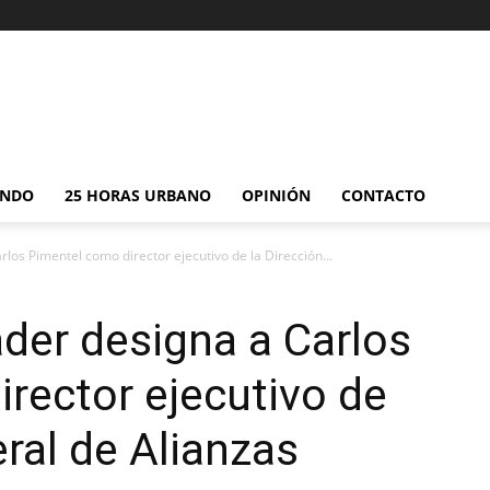
NDO
25 HORAS URBANO
OPINIÓN
CONTACTO
los Pimentel como director ejecutivo de la Dirección...
der designa a Carlos
rector ejecutivo de
ral de Alianzas