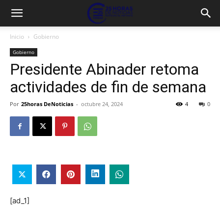
Inicio
Gobierno
Gobierno
Presidente Abinader retoma
actividades de fin de semana
Por
25horas DeNoticias
-
octubre 24, 2024
4
0
[ad_1]