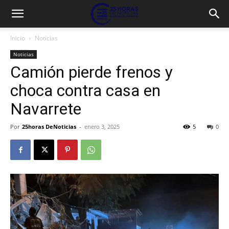
Inicio
Noticias
Noticias
Camión pierde frenos y
choca contra casa en
Navarrete
Por
25horas DeNoticias
-
enero 3, 2025
5
0