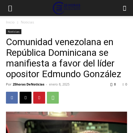
Inicio
Noticias
Noticias
Comunidad venezolana en
República Dominicana se
manifiesta a favor del líder
opositor Edmundo González
Por
25horas DeNoticias
-
enero 8, 2025
8
0