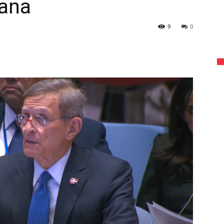
cana
9
0