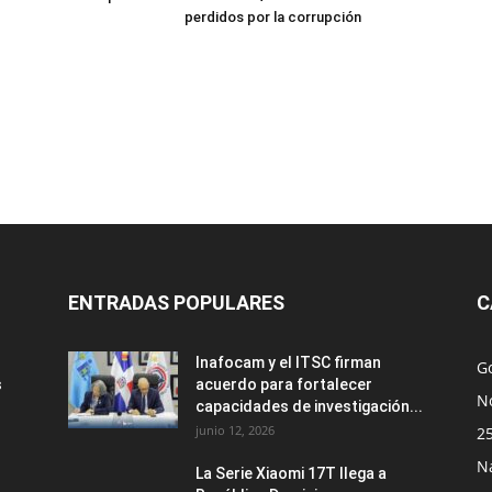
perdidos por la corrupción
ENTRADAS POPULARES
C
Inafocam y el ITSC firman
G
s
acuerdo para fortalecer
No
capacidades de investigación...
junio 12, 2026
2
N
La Serie Xiaomi 17T llega a