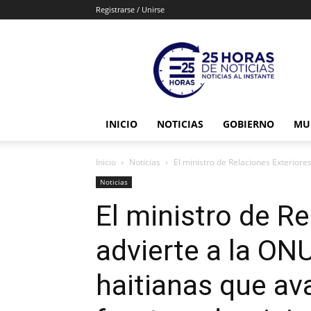
Registrarse / Unirse
25horasdenoticias
INICIO
NOTICIAS
GOBIERNO
MU
Inicio
Noticias
El ministro de Relaciones Exteriores
Noticias
El ministro de Re
advierte a la ONU
haitianas que av