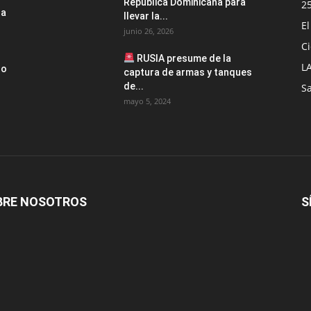
República Dominicana para
2
la
llevar la...
E
junio 26, 2026
Ci
RUSIA presume de la
L
no
captura de armas y tanques
de...
S
mayo 5, 2024
BRE NOSOTROS
S