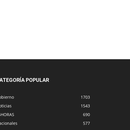
ATEGORÍA POPULAR
obierno
1703
ticias
1543
5HORAS
690
acionales
577