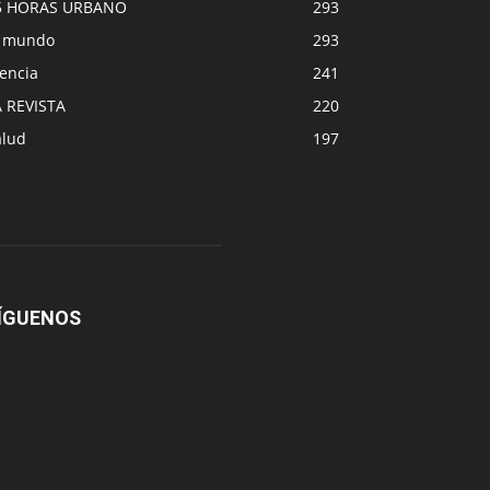
5 HORAS URBANO
293
l mundo
293
encia
241
A REVISTA
220
alud
197
ÍGUENOS