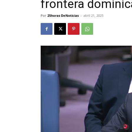
frontera domini
Por
25horas DeNoticias
-
abril 21, 2025