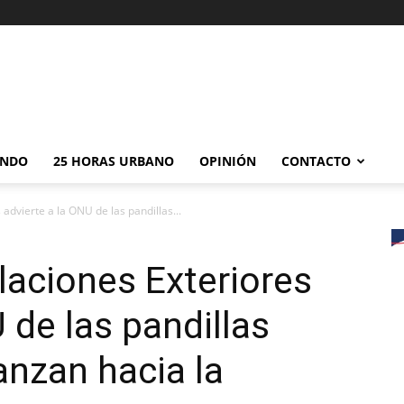
NDO
25 HORAS URBANO
OPINIÓN
CONTACTO
 advierte a la ONU de las pandillas...
laciones Exteriores
 de las pandillas
anzan hacia la