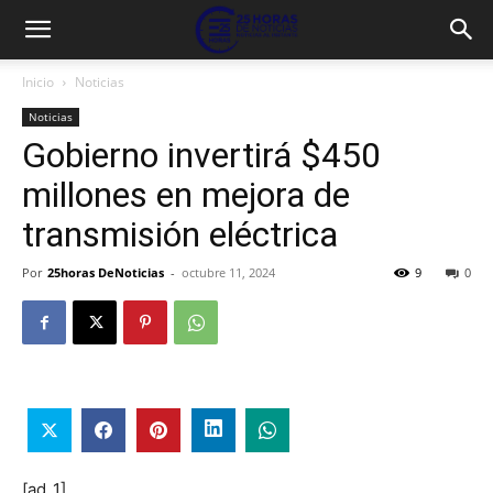
Inicio
Noticias
Noticias
Gobierno invertirá $450
millones en mejora de
transmisión eléctrica
Por
25horas DeNoticias
-
octubre 11, 2024
9
0
[ad_1]