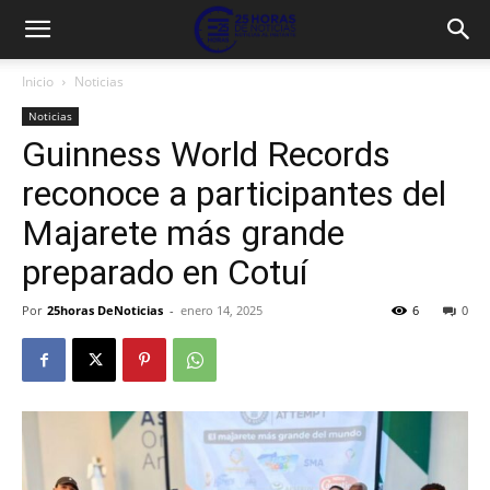
Inicio
Noticias
Noticias
Guinness World Records
reconoce a participantes del
Majarete más grande
preparado en Cotuí
Por
25horas DeNoticias
-
enero 14, 2025
6
0