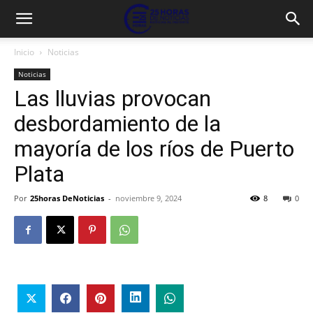
Inicio
Noticias
Noticias
Las lluvias provocan
desbordamiento de la
mayoría de los ríos de Puerto
Plata
Por
25horas DeNoticias
-
noviembre 9, 2024
8
0