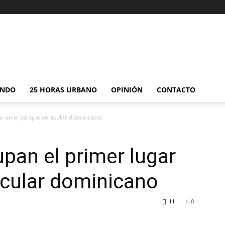
NDO
25 HORAS URBANO
OPINIÓN
CONTACTO
ar en el parque vehicular dominicano
pan el primer lugar
icular dominicano
11
0