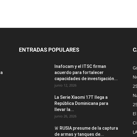
ENTRADAS POPULARES
C
Inafocam y el ITSC firman
G
za
acuerdo para fortalecer
No
capacidades de investigación...
junio 12, 2026
2
N
La Serie Xiaomi 17T llega a
República Dominicana para
2
llevar la...
E
junio 26, 2026
Ci
🚨 RUSIA presume de la captura
L
de armas y tanques de...