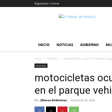
Registrarse / Unirse
25horasdenoticias
INICIO
NOTICIAS
GOBIERNO
MU
Inicio
Noticias
motocicletas ocupan el primer lug
Noticias
motocicletas ocu
en el parque veh
Por
25horas DeNoticias
-
diciembre 29, 2024