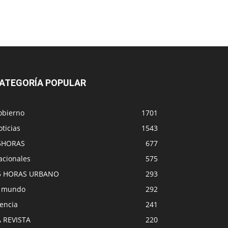
ATEGORÍA POPULAR
obierno
1701
ticias
1543
5HORAS
677
acionales
575
5 HORAS URBANO
293
l mundo
292
encia
241
A REVISTA
220