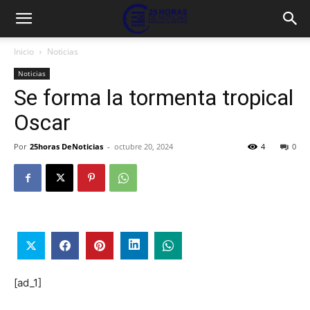
Inicio
Noticias
Noticias
Se forma la tormenta tropical
Oscar
Por
25horas DeNoticias
-
octubre 20, 2024
4
0
[ad_1]