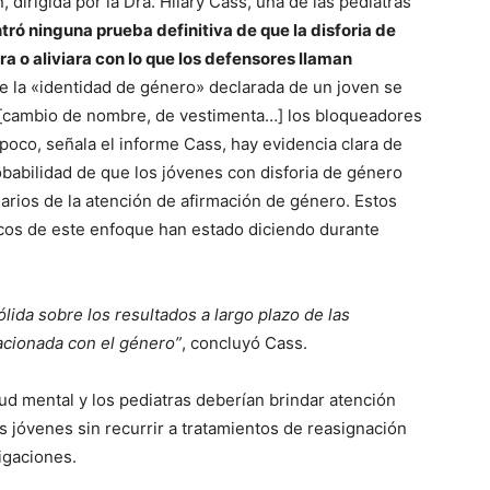
, dirigida por la Dra. Hilary Cass, una de las pediatras
tró ninguna prueba definitiva de que la disforia de
a o aliviara con lo que los defensores llaman
ue la «identidad de género» declarada de un joven se
al [cambio de nombre, de vestimenta…] los bloqueadores
oco, señala el informe Cass, hay evidencia clara de
robabilidad de que los jóvenes con disforia de género
darios de la atención de afirmación de género. Estos
ticos de este enfoque han estado diciendo durante
lida sobre los resultados a largo plazo de las
lacionada con el género”
, concluyó Cass.
ud mental y los pediatras deberían brindar atención
os jóvenes sin recurrir a tratamientos de reasignación
igaciones.