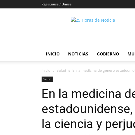
Registrarse / Unirse
25horasdenoticias
INICIO
NOTICIAS
GOBIERNO
MU
Inicio
Salud
En la medicina de género estadounidens
Salud
En la medicina d
estadounidense, 
la ciencia y perju