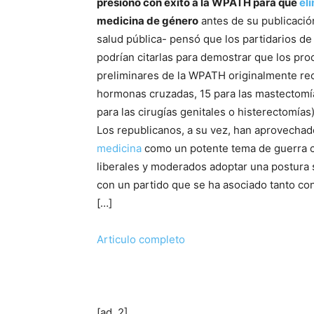
presionó con éxito a la WPATH para que
el
medicina de género
antes de su publicació
salud pública- pensó que los partidarios de
podrían citarlas para demostrar que los pro
preliminares de la WPATH originalmente r
hormonas cruzadas, 15 para las mastectomías
para las cirugías genitales o histerectomías)
Los republicanos, a su vez, han aprovecha
medicina
como un potente tema de guerra cul
liberales y moderados adoptar una postura 
con un partido que se ha asociado tanto co
[…]
Articulo completo
[ad_2]