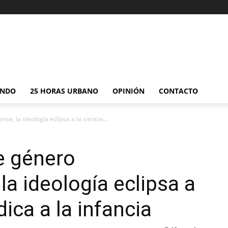
NDO
25 HORAS URBANO
OPINIÓN
CONTACTO
e, la ideología eclipsa a la ciencia...
e género
la ideología eclipsa a
dica a la infancia