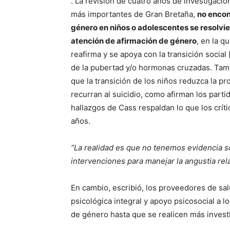
. La revisión de cuatro años de investigación
más importantes de Gran Bretaña,
no encon
género en niños o adolescentes se resolvier
atención de afirmación de género
, en la q
reafirma y se apoya con la transición soci
de la pubertad y/o hormonas cruzadas. Tamp
que la transición de los niños reduzca la p
recurran al suicidio, como afirman los parti
hallazgos de Cass respaldan lo que los crí
años.
“La realidad es que no tenemos evidencia só
intervenciones para manejar la angustia re
En cambio, escribió, los proveedores de sal
psicológica integral y apoyo psicosocial a l
de género hasta que se realicen más invest