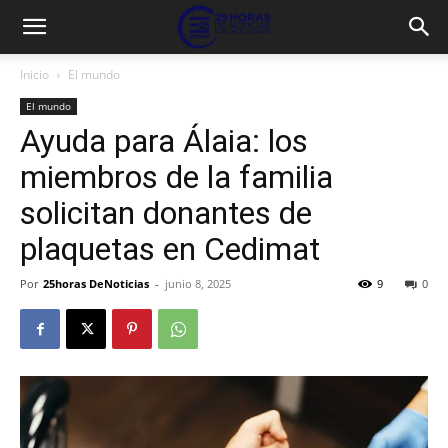
Inicio
El mundo
El mundo
Ayuda para Álaia: los
miembros de la familia
solicitan donantes de
plaquetas en Cedimat
Por
25horas DeNoticias
-
junio 8, 2025
9
0