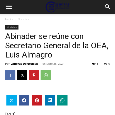
Inicio
Noticias
Noticias
Abinader se reúne con
Secretario General de la OEA,
Luis Almagro
Por
25horas DeNoticias
-
octubre 25, 2024
5
0
[ad_1]