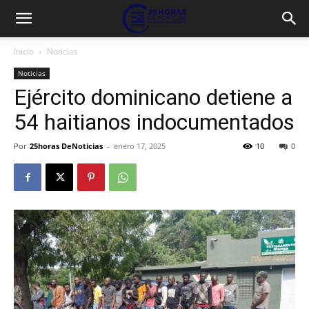
Inicio
Noticias
Noticias
Ejército dominicano detiene a
54 haitianos indocumentados
Por
25horas DeNoticias
-
enero 17, 2025
10
0