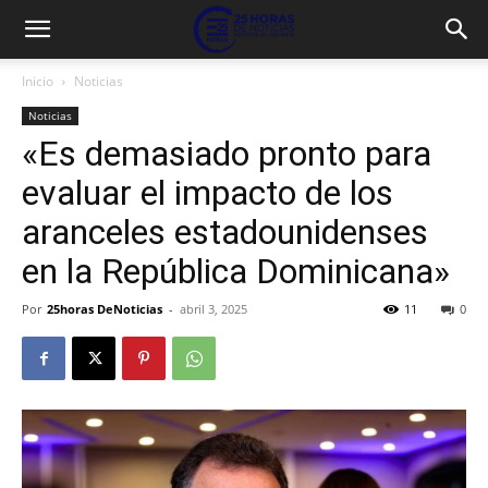
Inicio
Noticias
Noticias
«Es demasiado pronto para
evaluar el impacto de los
aranceles estadounidenses
en la República Dominicana»
Por
25horas DeNoticias
-
abril 3, 2025
11
0